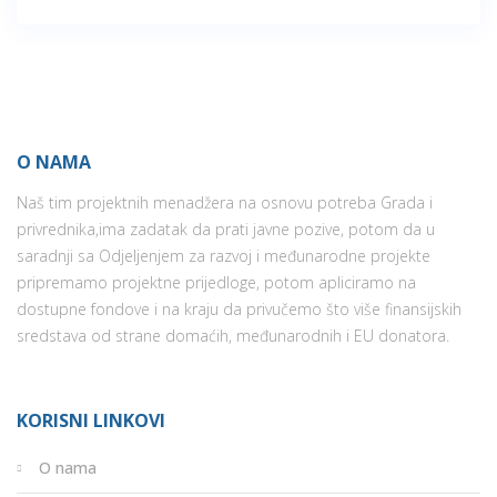
O NAMA
Naš tim projektnih menadžera na osnovu potreba Grada i
privrednika,ima zadatak da prati javne pozive, potom da u
saradnji sa Odjeljenjem za razvoj i međunarodne projekte
pripremamo projektne prijedloge, potom apliciramo na
dostupne fondove i na kraju da privučemo što više finansijskih
sredstava od strane domaćih, međunarodnih i EU donatora.
KORISNI LINKOVI
O nama