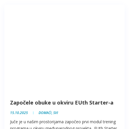
Započele obuke u okviru EUth Starter-a
15.10.2025
DOMAĆI
,
SVI
Juče je u našim prostorijama započeo prvi modul trening
programa u okviru međunarodnog projekta „EUth Starter