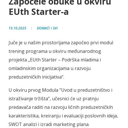
Započele obuke u okviru
EUth Starter-a
15.10.2025
DOMAĆI
\
SVI
Juče je u našim prostorijama započeo prvi modul
trening programa u okviru međunarodnog
projekta „EUth Starter – Podrška mladima i
omladinskim organizacijama u razvoju
preduzetničkih inicijativa“.
U okviru prvog Modula “Uvod u preduzetništvo i
istraživanje tržišta”, učesnici će uz pratnju
predavača raditi na razvoju ličnih preduzetničkih
karakteristika, kreiranju i evaluaciji poslovnih ideja,
SWOT analizi i izradi marketing plana.