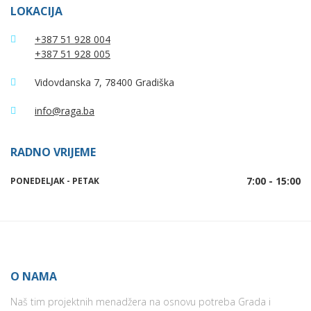
LOKACIJA
+387 51 928 004
+387 51 928 005
Vidovdanska 7, 78400 Gradiška
info@raga.ba
RADNO VRIJEME
7:00 - 15:00
PONEDELJAK - PETAK
O NAMA
Naš tim projektnih menadžera na osnovu potreba Grada i