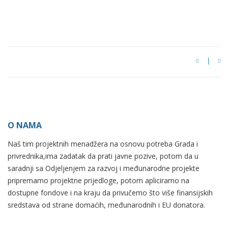
O NAMA
Naš tim projektnih menadžera na osnovu potreba Grada i
privrednika,ima zadatak da prati javne pozive, potom da u
saradnji sa Odjeljenjem za razvoj i međunarodne projekte
pripremamo projektne prijedloge, potom apliciramo na
dostupne fondove i na kraju da privučemo što više finansijskih
sredstava od strane domaćih, međunarodnih i EU donatora.