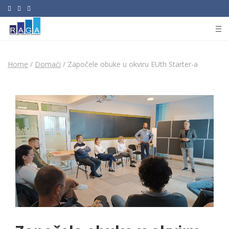
Home
/
Domaći
/
Započele obuke u okviru EUth Starter-a