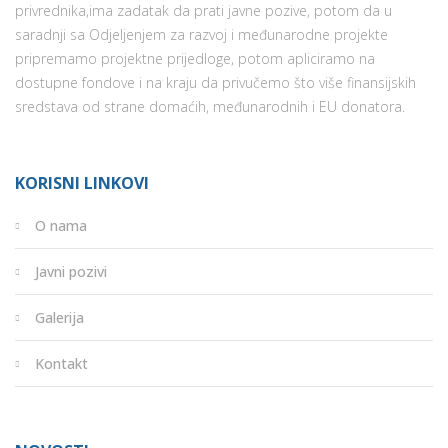
privrednika,ima zadatak da prati javne pozive, potom da u
saradnji sa Odjeljenjem za razvoj i međunarodne projekte
pripremamo projektne prijedloge, potom apliciramo na
dostupne fondove i na kraju da privučemo što više finansijskih
sredstava od strane domaćih, međunarodnih i EU donatora.
KORISNI LINKOVI
O nama
Javni pozivi
Galerija
Kontakt